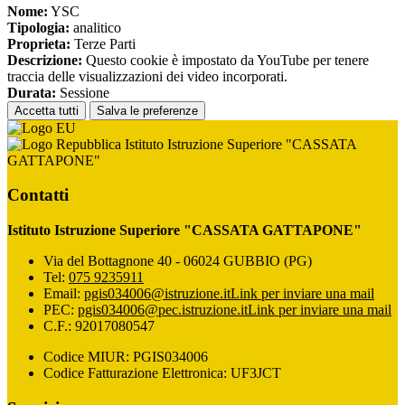
Nome:
YSC
Tipologia:
analitico
Proprieta:
Terze Parti
Descrizione:
Questo cookie è impostato da YouTube per tenere
traccia delle visualizzazioni dei video incorporati.
Durata:
Sessione
Accetta tutti
Salva le preferenze
Istituto Istruzione Superiore "CASSATA
GATTAPONE"
Contatti
Istituto Istruzione Superiore "CASSATA GATTAPONE"
Via del Bottagnone 40 - 06024 GUBBIO (PG)
Tel:
075 9235911
Email:
pgis034006@istruzione.it
Link per inviare una mail
PEC:
pgis034006@pec.istruzione.it
Link per inviare una mail
C.F.: 92017080547
Codice MIUR: PGIS034006
Codice Fatturazione Elettronica: UF3JCT