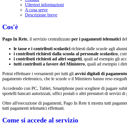
Ulteriori informazioni
A cosa serve
Descrizione breve
Cos'è
Pago In Rete
, il servizio centralizzato
per i pagamenti telematici
de
le tasse e i contributi scolastici
richiesti dalle scuole agli alunn
i contributi richiesti dalla scuola al personale scolastico
, com
i contributi richiesti ad altri soggetti
, quali ad esempio gli a
tutti contributi a favore del Ministero
, quali ad esempio i diri
Potrai effettuare i versamenti per tutti gli
avvisi digitali di pagamento
pagamento elettronico, che le scuole o il Ministero hanno reso eseguib
Accedendo con PC, Tablet, Smartphone puoi scegliere di pagare subito 
sportelli bancari autorizzati, uffici postali o altri prestatori di ser
Oltre all'esecuzione di pagamenti, Pago In Rete ti mostra tutti pagamenti 
tutti pagamenti telematici effettuati.
Come si accede al servizio