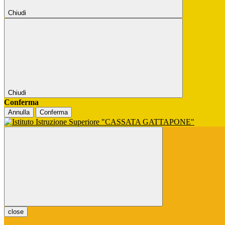
Chiudi
Chiudi
Conferma
Annulla
Conferma
close