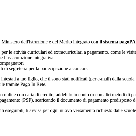
l Ministero dell'Istruzione e del Merito integrato
con il sistema pagoPA
i per le attività curriculari ed extracurriculari a pagamento, come le visit
e l’assicurazione integrativa
ccompagnatori
tti di segreteria per la partecipazione a concorsi
intestati a tuo figlio, che ti sono stati notificati (per e-mail) dalla scuo
ile tramite Pago In Rete.
online con carta di credito, addebito in conto (o con altri metodi di p
vizi di pagamento (PSP), scaricando il documento di pagamento predisposto
eseguibili, ti avvisa per ogni nuovo versamento richiesto dalle scuole, ti 