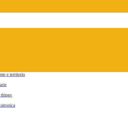
te e territorio
arie
 things
atronica