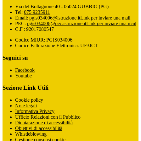
Via del Bottagnone 40 - 06024 GUBBIO (PG)
Tel:
075 9235911
Email:
pgis034006@istruzione.it
Link per inviare una mail
PEC:
pgis034006@pec.istruzione.it
Link per inviare una mail
C.F.: 92017080547
Codice MIUR: PGIS034006
Codice Fatturazione Elettronica: UF3JCT
Seguici su
Facebook
Youtube
Sezione Link Utili
Cookie policy
Note legali
Informativa Privacy
Ufficio Relazioni con il Pubblico
Dichiarazione di accessibilità
Obiettivi di accessibilità
Whistleblowing
Gestione consensi cookie