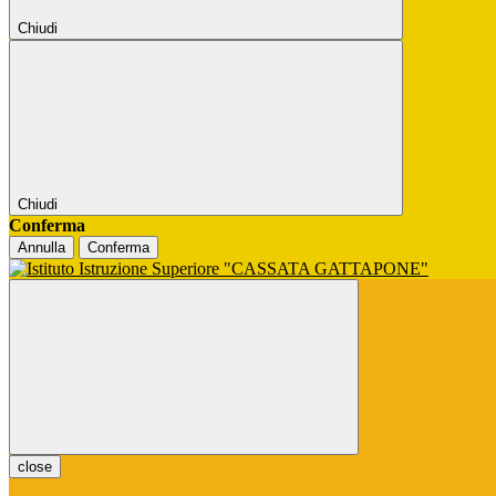
Chiudi
Chiudi
Conferma
Annulla
Conferma
close