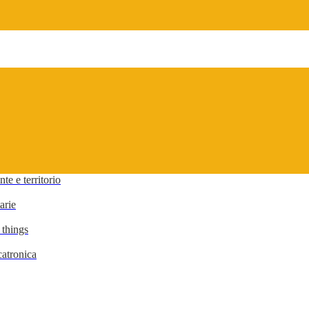
te e territorio
arie
 things
atronica