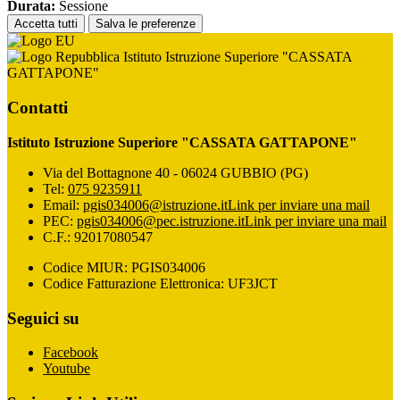
Durata:
Sessione
Accetta tutti
Salva le preferenze
Istituto Istruzione Superiore "CASSATA
GATTAPONE"
Contatti
Istituto Istruzione Superiore "CASSATA GATTAPONE"
Via del Bottagnone 40 - 06024 GUBBIO (PG)
Tel:
075 9235911
Email:
pgis034006@istruzione.it
Link per inviare una mail
PEC:
pgis034006@pec.istruzione.it
Link per inviare una mail
C.F.: 92017080547
Codice MIUR: PGIS034006
Codice Fatturazione Elettronica: UF3JCT
Seguici su
Facebook
Youtube