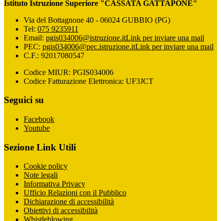
Istituto Istruzione Superiore "CASSATA GATTAPONE"
Via del Bottagnone 40 - 06024 GUBBIO (PG)
Tel:
075 9235911
Email:
pgis034006@istruzione.it
Link per inviare una mail
PEC:
pgis034006@pec.istruzione.it
Link per inviare una mail
C.F.: 92017080547
Codice MIUR: PGIS034006
Codice Fatturazione Elettronica: UF3JCT
Seguici su
Facebook
Youtube
Sezione Link Utili
Cookie policy
Note legali
Informativa Privacy
Ufficio Relazioni con il Pubblico
Dichiarazione di accessibilità
Obiettivi di accessibilità
Whistleblowing