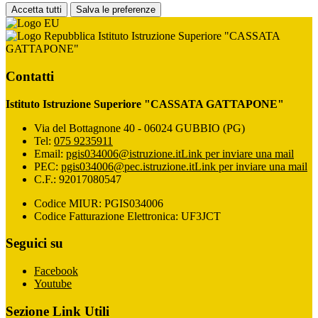
Accetta tutti
Salva le preferenze
Istituto Istruzione Superiore "CASSATA
GATTAPONE"
Contatti
Istituto Istruzione Superiore "CASSATA GATTAPONE"
Via del Bottagnone 40 - 06024 GUBBIO (PG)
Tel:
075 9235911
Email:
pgis034006@istruzione.it
Link per inviare una mail
PEC:
pgis034006@pec.istruzione.it
Link per inviare una mail
C.F.: 92017080547
Codice MIUR: PGIS034006
Codice Fatturazione Elettronica: UF3JCT
Seguici su
Facebook
Youtube
Sezione Link Utili