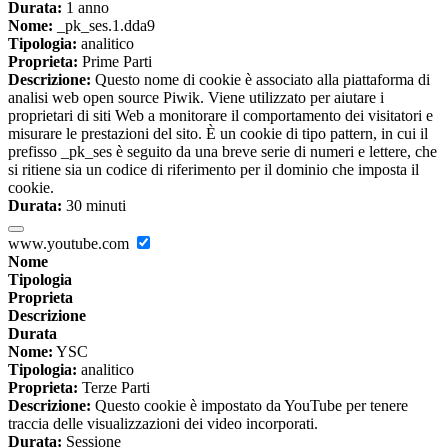
Durata:
1 anno
Nome:
_pk_ses.1.dda9
Tipologia:
analitico
Proprieta:
Prime Parti
Descrizione:
Questo nome di cookie è associato alla piattaforma di
analisi web open source Piwik. Viene utilizzato per aiutare i
proprietari di siti Web a monitorare il comportamento dei visitatori e
misurare le prestazioni del sito. È un cookie di tipo pattern, in cui il
prefisso _pk_ses è seguito da una breve serie di numeri e lettere, che
si ritiene sia un codice di riferimento per il dominio che imposta il
cookie.
Durata:
30 minuti
www.youtube.com
Nome
Tipologia
Proprieta
Descrizione
Durata
Nome:
YSC
Tipologia:
analitico
Proprieta:
Terze Parti
Descrizione:
Questo cookie è impostato da YouTube per tenere
traccia delle visualizzazioni dei video incorporati.
Durata:
Sessione