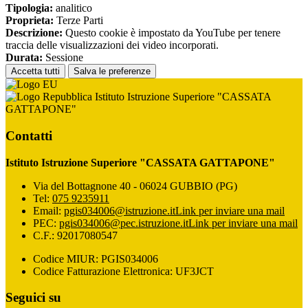
Tipologia:
analitico
Proprieta:
Terze Parti
Descrizione:
Questo cookie è impostato da YouTube per tenere
traccia delle visualizzazioni dei video incorporati.
Durata:
Sessione
Accetta tutti
Salva le preferenze
Istituto Istruzione Superiore "CASSATA
GATTAPONE"
Contatti
Istituto Istruzione Superiore "CASSATA GATTAPONE"
Via del Bottagnone 40 - 06024 GUBBIO (PG)
Tel:
075 9235911
Email:
pgis034006@istruzione.it
Link per inviare una mail
PEC:
pgis034006@pec.istruzione.it
Link per inviare una mail
C.F.: 92017080547
Codice MIUR: PGIS034006
Codice Fatturazione Elettronica: UF3JCT
Seguici su