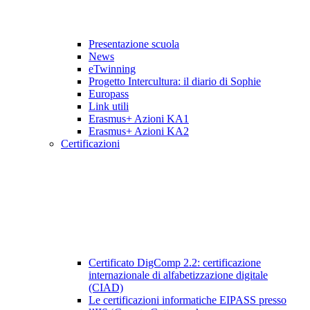
Presentazione scuola
News
eTwinning
Progetto Intercultura: il diario di Sophie
Europass
Link utili
Erasmus+ Azioni KA1
Erasmus+ Azioni KA2
Certificazioni
Certificato DigComp 2.2: certificazione
internazionale di alfabetizzazione digitale
(CIAD)
Le certificazioni informatiche EIPASS presso