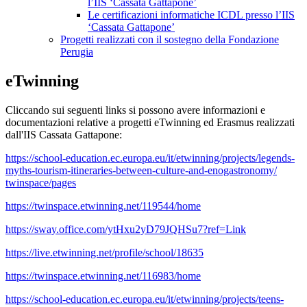
l’IIS ‘Cassata Gattapone’
Le certificazioni informatiche ICDL presso l’IIS
‘Cassata Gattapone’
Progetti realizzati con il sostegno della Fondazione
Perugia
eTwinning
Cliccando sui seguenti links si possono avere informazioni e
documentazioni relative a progetti eTwinning ed Erasmus realizzati
dall'IIS Cassata Gattapone:
https://school-education.ec.
europa.eu/it/etwinning/
projects/legends-
myths-
tourism-itineraries-between-
culture-and-enogastronomy/
twinspace/pages
https://twinspace.etwinning.net/119544/home
https://sway.office.com/ytHxu2yD79JQHSu7?ref=Link
https://live.etwinning.net/profile/school/18635
https://twinspace.etwinning.net/116983/home
https://school-education.ec.europa.eu/it/etwinning/projects/teens-