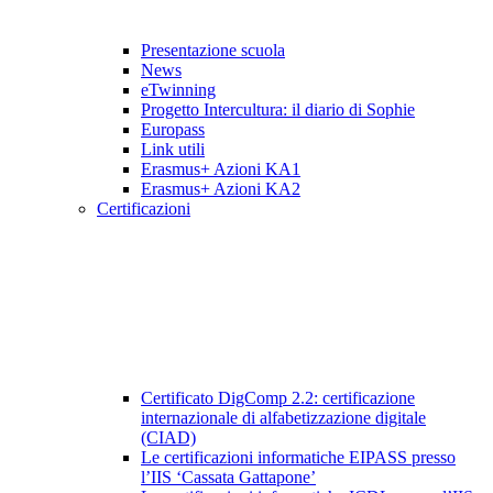
Presentazione scuola
News
eTwinning
Progetto Intercultura: il diario di Sophie
Europass
Link utili
Erasmus+ Azioni KA1
Erasmus+ Azioni KA2
Certificazioni
Certificato DigComp 2.2: certificazione
internazionale di alfabetizzazione digitale
(CIAD)
Le certificazioni informatiche EIPASS presso
l’IIS ‘Cassata Gattapone’