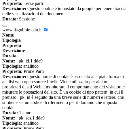
Proprieta:
Terze parti
Descrizione:
Questo cookie è impostato da google per tenere traccia
delle visualizzazioni dei documenti
Durata:
Sessione
www.iisgubbio.edu.it
Nome
Tipologia
Proprieta
Descrizione
Durata
Nome:
_pk_id.1.dda9
Tipologia:
analitico
Proprieta:
Prime Parti
Descrizione:
Questo nome di cookie è associato alla piattaforma di
analisi web open source Piwik. Viene utilizzato per aiutare i
proprietari di siti Web a monitorare il comportamento dei visitatori e
misurare le prestazioni del sito. È un cookie di tipo pattern, in cui il
prefisso _pk_id è seguito da una breve serie di numeri e lettere, che
si ritiene sia un codice di riferimento per il dominio che imposta il
cookie.
Durata:
1 anno
Nome:
_pk_ses.1.dda9
Tipologia:
analitico
Proprieta:
Prime Parti