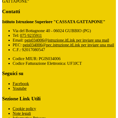
GATTAPONE"
Contatti
Istituto Istruzione Superiore "CASSATA GATTAPONE"
Via del Bottagnone 40 - 06024 GUBBIO (PG)
Tel:
075 9235911
Email:
pgis034006@istruzione.it
Link per inviare una mail
PEC:
pgis034006@pec.istruzione.it
Link per inviare una mail
C.F.: 92017080547
Codice MIUR: PGIS034006
Codice Fatturazione Elettronica: UF3JCT
Seguici su
Facebook
Youtube
Sezione Link Utili
Cookie policy
Note legali