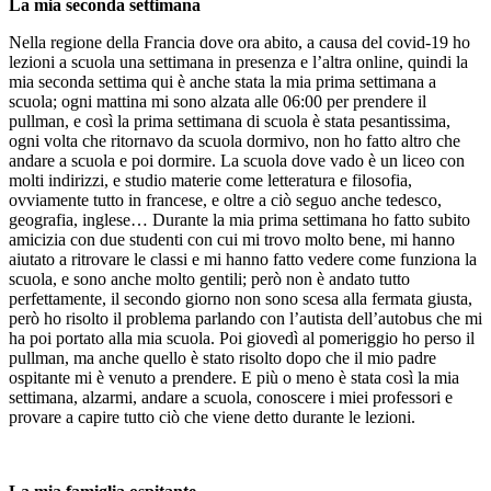
La mia seconda settimana
Nella regione della Francia dove ora abito, a causa del covid-19 ho
lezioni a scuola una settimana in presenza e l’altra online, quindi la
mia seconda settima qui è anche stata la mia prima settimana a
scuola; ogni mattina mi sono alzata alle 06:00 per prendere il
pullman, e così la prima settimana di scuola è stata pesantissima,
ogni volta che ritornavo da scuola dormivo, non ho fatto altro che
andare a scuola e poi dormire. La scuola dove vado è un liceo con
molti indirizzi, e studio materie come letteratura e filosofia,
ovviamente tutto in francese, e oltre a ciò seguo anche tedesco,
geografia, inglese… Durante la mia prima settimana ho fatto subito
amicizia con due studenti con cui mi trovo molto bene, mi hanno
aiutato a ritrovare le classi e mi hanno fatto vedere come funziona la
scuola, e sono anche molto gentili; però non è andato tutto
perfettamente, il secondo giorno non sono scesa alla fermata giusta,
però ho risolto il problema parlando con l’autista dell’autobus che mi
ha poi portato alla mia scuola. Poi giovedì al pomeriggio ho perso il
pullman, ma anche quello è stato risolto dopo che il mio padre
ospitante mi è venuto a prendere. E più o meno è stata così la mia
settimana, alzarmi, andare a scuola, conoscere i miei professori e
provare a capire tutto ciò che viene detto durante le lezioni.