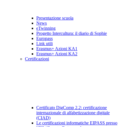
Presentazione scuola
News
eTwinning
Progetto Intercultura: il diario di Sophie
Europass
Link utili
Erasmus+ Azioni KA1
Erasmus+ Azioni KA2
Certificazioni
Certificato DigComp 2.2: certificazione
internazionale di alfabetizzazione digitale
(CIAD)
Le certificazioni informatiche EIPASS presso