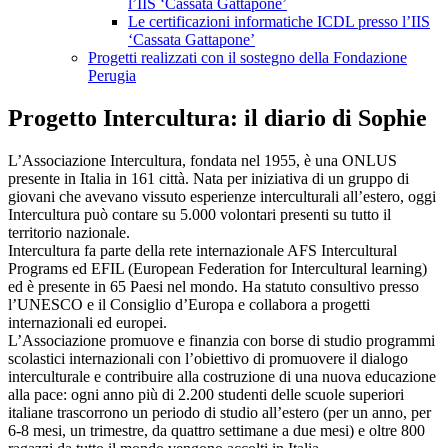
l’IIS ‘Cassata Gattapone’
Le certificazioni informatiche ICDL presso l’IIS
‘Cassata Gattapone’
Progetti realizzati con il sostegno della Fondazione
Perugia
Progetto Intercultura: il diario di Sophie
L’Associazione Intercultura, fondata nel 1955, è una ONLUS
presente in Italia in 161 città. Nata per iniziativa di un gruppo di
giovani che avevano vissuto esperienze interculturali all’estero, oggi
Intercultura può contare su 5.000 volontari presenti su tutto il
territorio nazionale.
Intercultura fa parte della rete internazionale AFS Intercultural
Programs ed EFIL (European Federation for Intercultural learning)
ed è presente in 65 Paesi nel mondo. Ha statuto consultivo presso
l’UNESCO e il Consiglio d’Europa e collabora a progetti
internazionali ed europei.
L’Associazione promuove e finanzia con borse di studio programmi
scolastici internazionali con l’obiettivo di promuovere il dialogo
interculturale e contribuire alla costruzione di una nuova educazione
alla pace: ogni anno più di 2.200 studenti delle scuole superiori
italiane trascorrono un periodo di studio all’estero (per un anno, per
6-8 mesi, un trimestre, da quattro settimane a due mesi) e oltre 800