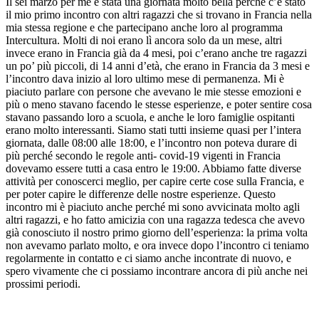
Il sei marzo per me è stata una giornata molto bella perché c’è stato
il mio primo incontro con altri ragazzi che si trovano in Francia nella
mia stessa regione e che partecipano anche loro al programma
Intercultura. Molti di noi erano lì ancora solo da un mese, altri
invece erano in Francia già da 4 mesi, poi c’erano anche tre ragazzi
un po’ più piccoli, di 14 anni d’età, che erano in Francia da 3 mesi e
l’incontro dava inizio al loro ultimo mese di permanenza. Mi è
piaciuto parlare con persone che avevano le mie stesse emozioni e
più o meno stavano facendo le stesse esperienze, e poter sentire cosa
stavano passando loro a scuola, e anche le loro famiglie ospitanti
erano molto interessanti. Siamo stati tutti insieme quasi per l’intera
giornata, dalle 08:00 alle 18:00, e l’incontro non poteva durare di
più perché secondo le regole anti- covid-19 vigenti in Francia
dovevamo essere tutti a casa entro le 19:00. Abbiamo fatte diverse
attività per conoscerci meglio, per capire certe cose sulla Francia, e
per poter capire le differenze delle nostre esperienze. Questo
incontro mi è piaciuto anche perché mi sono avvicinata molto agli
altri ragazzi, e ho fatto amicizia con una ragazza tedesca che avevo
già conosciuto il nostro primo giorno dell’esperienza: la prima volta
non avevamo parlato molto, e ora invece dopo l’incontro ci teniamo
regolarmente in contatto e ci siamo anche incontrate di nuovo, e
spero vivamente che ci possiamo incontrare ancora di più anche nei
prossimi periodi.