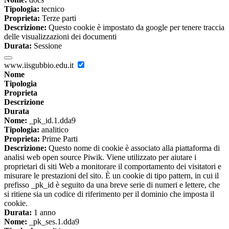
Tipologia:
tecnico
Proprieta:
Terze parti
Descrizione:
Questo cookie è impostato da google per tenere traccia
delle visualizzazioni dei documenti
Durata:
Sessione
www.iisgubbio.edu.it
Nome
Tipologia
Proprieta
Descrizione
Durata
Nome:
_pk_id.1.dda9
Tipologia:
analitico
Proprieta:
Prime Parti
Descrizione:
Questo nome di cookie è associato alla piattaforma di
analisi web open source Piwik. Viene utilizzato per aiutare i
proprietari di siti Web a monitorare il comportamento dei visitatori e
misurare le prestazioni del sito. È un cookie di tipo pattern, in cui il
prefisso _pk_id è seguito da una breve serie di numeri e lettere, che
si ritiene sia un codice di riferimento per il dominio che imposta il
cookie.
Durata:
1 anno
Nome:
_pk_ses.1.dda9