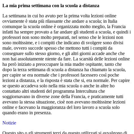
La mia prima settimana con la scuola a distanza
La settimana in cui ho avuto per la prima volta lezioni online
ovviamente è stata più rilassante che andare a scuola; in Italia
comunque la scuola online è organizzata molto meglio, la Francia
infatti ha sempre provato a far andare gli studenti a scuola, e quindi i
professori non sono molto preparati, nel senso che le lezioni non
sono moltissime, e i compiti che indicano di svolgere sono divisi
male, ovvero succede spesso che mettono tutti i compiti da
consegnare sullo stesso giorno, e gli altri giorni accade anche che
non hai assolutamente niente da fare. La scarsità delle lezioni online
ha però iniziato a preoccupare la mia madre ospitante, tanto che
dopo la terza settimana di scuola a distanza ha chiamato la scuola,
per capire se era normale che i professori facessero così poche
lezioni a distanza, e la risposta è stata che si, era normale. Per capire
se questo accadeva solo nella mia scuola o anche in altre ho
contattato altri studenti del programma Intercultura che
soggiornavano in diverse zone della Francia, e praticamente tutti
avevano la stessa situazione, cioè non avevano moltissime lezioni
online e facevano la maggioranza del loro lavoro a scuola solo
quando erano in presenza.
Notizie
Questo sito o gli strumenti terzi da questo utilizzati si avvalgono di