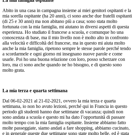
La mia famiglia ospitante
Abito in una casa in campagna insieme ai miei genitori ospitanti e la
mia sorella ospitante (ha 20 anni), ci sono anche due fratelli ospitanti
(di 25 e 30 anni) ma non abitano più a casa; sono stata molto
fortunata con la mia famiglia, mi aiutano in diversi aspetti di questa
esperienza. Ho studiato il francese a scuola, e comunque ho una
conoscenza di base, ma il mio livello non è molto alto in confronto
alla velocità e difficoltà del francese, ma in questo mi aiuta molto
anche la mia famiglia, ripetono sempre le stesse parole perché tendo
a scordarmele e ogni giorno mi insegnano nuove parole e come
usarle. Poi ho una buona relazione con loro, posso scherzare con
loro, ma ci sono anche quando ne ho bisogno, e di questo sono
molto grata.
La mia terza e quarta settimana
Dal 06-02-2021 al 21-02-2021, ovvero la mia terza e quarta
settimana, io non ho avuto lezioni, perché qui in Francia in questo
periodo gli studenti hanno due settimane di vacanza; quindi non
sono andata a scuola e questo mi ha dato l’opportunità di passare
molto tempo con la mia famiglia ospitante. Insieme abbiamo fatto
molte passeggiate, siamo andati a fare shopping, abbiamo cucinato,
e in generale queste due settimane sono state molto belle, ed è stata