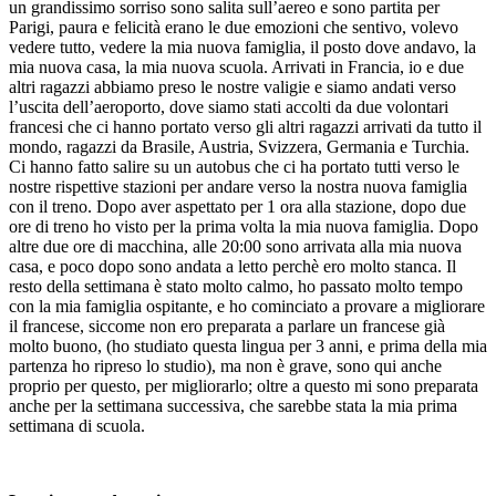
un grandissimo sorriso sono salita sull’aereo e sono partita per
Parigi, paura e felicità erano le due emozioni che sentivo, volevo
vedere tutto, vedere la mia nuova famiglia, il posto dove andavo, la
mia nuova casa, la mia nuova scuola. Arrivati in Francia, io e due
altri ragazzi abbiamo preso le nostre valigie e siamo andati verso
l’uscita dell’aeroporto, dove siamo stati accolti da due volontari
francesi che ci hanno portato verso gli altri ragazzi arrivati da tutto il
mondo, ragazzi da Brasile, Austria, Svizzera, Germania e Turchia.
Ci hanno fatto salire su un autobus che ci ha portato tutti verso le
nostre rispettive stazioni per andare verso la nostra nuova famiglia
con il treno. Dopo aver aspettato per 1 ora alla stazione, dopo due
ore di treno ho visto per la prima volta la mia nuova famiglia. Dopo
altre due ore di macchina, alle 20:00 sono arrivata alla mia nuova
casa, e poco dopo sono andata a letto perchè ero molto stanca. Il
resto della settimana è stato molto calmo, ho passato molto tempo
con la mia famiglia ospitante, e ho cominciato a provare a migliorare
il francese, siccome non ero preparata a parlare un francese già
molto buono, (ho studiato questa lingua per 3 anni, e prima della mia
partenza ho ripreso lo studio), ma non è grave, sono qui anche
proprio per questo, per migliorarlo; oltre a questo mi sono preparata
anche per la settimana successiva, che sarebbe stata la mia prima
settimana di scuola.