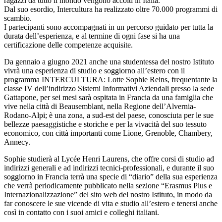
ragazzi da tutto il mondo vengono accolti in Italia.
Dal suo esordio, Intercultura ha realizzato oltre 70.000 programmi di
scambio.
I partecipanti sono accompagnati in un percorso guidato per tutta la
durata dell’esperienza, e al termine di ogni fase si ha una
certificazione delle competenze acquisite.
Da gennaio a giugno 2021 anche una studentessa del nostro Istituto
vivrà una esperienza di studio e soggiorno all’estero con il
programma INTERCULTURA: Lotte Sophie Reins, frequentante la
classe IV dell’indirizzo Sistemi Informativi Aziendali presso la sede
Gattapone, per sei mesi sarà ospitata in Francia da una famiglia che
vive nella città di Beausemblant, nella Regione dell’Alvernia-
Rodano-Alpi; è una zona, a sud-est del paese, conosciuta per le sue
bellezze paesaggistiche e storiche e per la vivacità del suo tessuto
economico, con città importanti come Lione, Grenoble, Chambery,
Annecy.
Sophie studierà al Lycée Henri Laurens, che offre corsi di studio ad
indirizzi generali e ad indirizzi tecnici-professionali, e durante il suo
soggiorno in Francia terrà una specie di “diario” della sua esperienza
che verrà periodicamente pubblicato nella sezione “Erasmus Plus e
Internazionalizzazione” del sito web del nostro Istituto, in modo da
far conoscere le sue vicende di vita e studio all’estero e tenersi anche
così in contatto con i suoi amici e colleghi italiani.