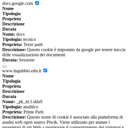
docs.google.com
Nome
Tipologia
Proprieta
Descrizione
Durata
Nome:
docs
Tipologia:
tecnico
Proprieta:
Terze parti
Descrizione:
Questo cookie è impostato da google per tenere traccia
delle visualizzazioni dei documenti
Durata:
Sessione
www.iisgubbio.edu.it
Nome
Tipologia
Proprieta
Descrizione
Durata
Nome:
_pk_id.1.dda9
Tipologia:
analitico
Proprieta:
Prime Parti
Descrizione:
Questo nome di cookie è associato alla piattaforma di
analisi web open source Piwik. Viene utilizzato per aiutare i
proprietari di siti Web a monitorare il comportamento dei visitatori e