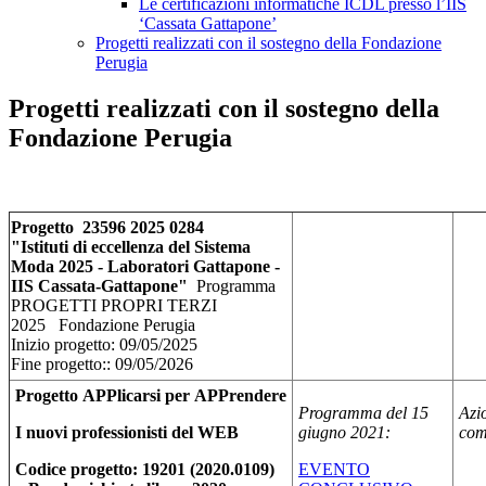
Le certificazioni informatiche ICDL presso l’IIS
‘Cassata Gattapone’
Progetti realizzati con il sostegno della Fondazione
Perugia
Progetti realizzati con il sostegno della
Fondazione Perugia
Progetto 23596 2025 0284
"Istituti di eccellenza del Sistema
Moda 2025 - Laboratori Gattapone -
IIS Cassata-Gattapone"
Programma
PROGETTI PROPRI TERZI
2025
Fondazione Perugia
Inizio progetto:
09/05/2025
Fine progetto:: 09/05/2026
Progetto APP
licarsi
per APPrendere
Programma del 15
Azio
I nuovi professionisti del WEB
giugno 2021:
com
Codice progetto: 19201 (2020.0109)
EVENTO