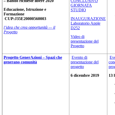
– Bando richieste libere 2020
CONCLUSIVO
GIORNATA
Educazione, Istruzione e
STUDIO
Formazione
CUP:J35E20000560003
INAUGURAZIONE
Laboratorio Apple
l’idea che crea opportunità — il
D252
Progetto
Video di
presentazione del
Progetto
Progetto GenerAzioni – Spazi che
Evento di
Ev
generano comunità
presentazione del
con
progetto
pro
6 dicembre 2019
13 