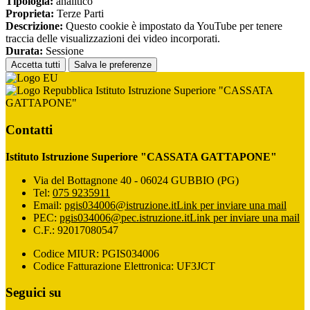
Tipologia:
analitico
Proprieta:
Terze Parti
Descrizione:
Questo cookie è impostato da YouTube per tenere
traccia delle visualizzazioni dei video incorporati.
Durata:
Sessione
Accetta tutti
Salva le preferenze
Istituto Istruzione Superiore "CASSATA
GATTAPONE"
Contatti
Istituto Istruzione Superiore "CASSATA GATTAPONE"
Via del Bottagnone 40 - 06024 GUBBIO (PG)
Tel:
075 9235911
Email:
pgis034006@istruzione.it
Link per inviare una mail
PEC:
pgis034006@pec.istruzione.it
Link per inviare una mail
C.F.: 92017080547
Codice MIUR: PGIS034006
Codice Fatturazione Elettronica: UF3JCT
Seguici su