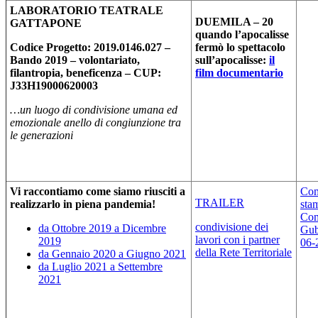
LABORATORIO TEATRALE
DUEMILA – 20
GATTAPONE
quando l’apocalisse
Codice Progetto: 2019.0146.027 –
fermò lo spettacolo
Bando 2019 – volontariato,
sull’apocalisse:
il
filantropia, beneficenza – CUP:
film documentario
J33H19000620003
…un luogo di condivisione umana ed
emozionale anello di congiunzione tra
le generazioni
Vi raccontiamo come siamo riusciti a
Com
TRAILER
realizzarlo in piena pandemia!
sta
Com
condivisione dei
da Ottobre 2019 a Dicembre
Gub
lavori con i partner
2019
06-
della Rete Territoriale
da Gennaio 2020 a Giugno 2021
da Luglio 2021 a Settembre
2021