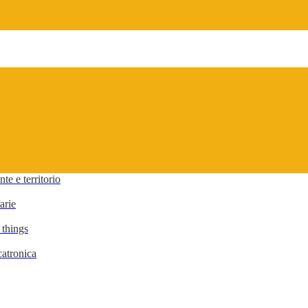
te e territorio
arie
 things
atronica