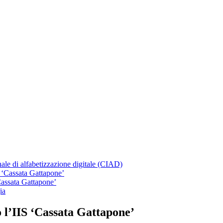
nale di alfabetizzazione digitale (CIAD)
S ‘Cassata Gattapone’
Cassata Gattapone’
ia
 l’IIS ‘Cassata Gattapone’