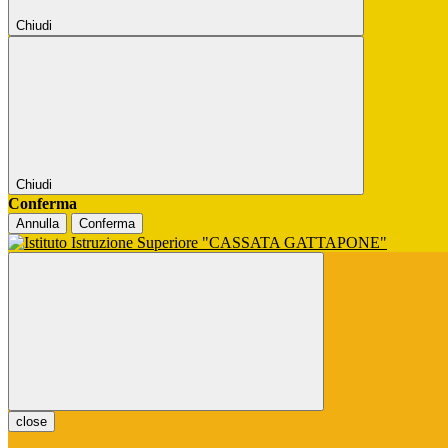
Chiudi
Chiudi
Conferma
Annulla
Conferma
close