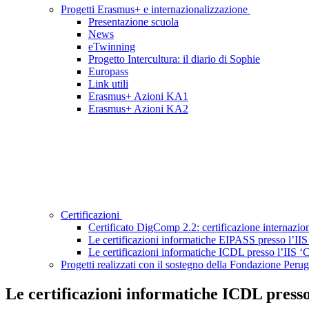
Progetti Erasmus+ e internazionalizzazione
Presentazione scuola
News
eTwinning
Progetto Intercultura: il diario di Sophie
Europass
Link utili
Erasmus+ Azioni KA1
Erasmus+ Azioni KA2
Certificazioni
Certificato DigComp 2.2: certificazione internazio
Le certificazioni informatiche EIPASS presso l’II
Le certificazioni informatiche ICDL presso l’IIS ‘
Progetti realizzati con il sostegno della Fondazione Perug
Le certificazioni informatiche ICDL presso